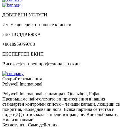
ДОВЕРЕНИ УСЛУГИ
Имаме доверие от нашите клиенти
24/7 ПОДДРЪЖКА
+8618959799788
ЕКСПЕРТЕН ЕКИП
Високоефективен професионален екип
Открийте компания
Polywell International
Polywell International се намира в Quanzhou, Fujian.
Превръщаме най-големите ви притеснения в нашия
стандартен контролен списък – течащи капаци, лющещи се
покрития, избледняващи лога. Всяка партида се тества и
видео{2}}потвърждава преди изпращане. Вие одобрявате.
Ние изпращаме.
Без лозунги. Само действия.