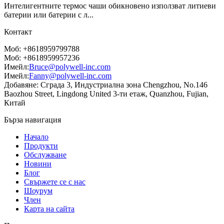
Интелигентните термос чаши обикновено използват литиеви
батерии или батерии с л...
Контакт
Моб: +8618959799788
Моб: +8618959957236
Имейл:
Bruce@polywell-inc.com
Имейл:
Fanny@polywell-inc.com
Добавяне: Сграда 3, Индустриална зона Chengzhou, No.146
Baozhou Street, Lingdong United 3-ти етаж, Quanzhou, Fujian,
Китай
Бърза навигация
Начало
Продукти
Обслужване
Новини
Блог
Свържете се с нас
Шоурум
Член
Карта на сайта