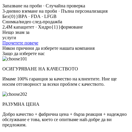
Запазване на проби · Случайна проверка
3-дневно вземане на проби · Пълна персонализация
Без{0}}BPA · FDA · LFGB
Снимка/видео след-продажба
2,4M капацитет · Хидро{1}}формоване
Нещо знам за
услуги
Прочетете повече
Някои причини да изберете нашата компания
Защо да изберете нас
01
ОСИГУРЯВАНЕ НА КАЧЕСТВОТО
Имаме 100% гаранция за качество на клиентите. Ние ще
носим отговорност за всеки проблем с качеството.
02
РАЗУМНА ЦЕНА
Добро качество + фабрична цена + бърза реакция + надеждно
обслужване е това, което се опитваме най-добре да ви
предложим.