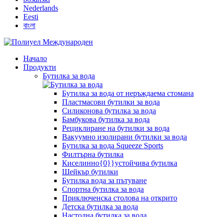
Nederlands
Eesti
বাংলা
Начало
Продукти
Бутилка за вода
Бутилка за вода от неръждаема стомана
Пластмасови бутилки за вода
Силиконова бутилка за вода
Бамбукова бутилка за вода
Рециклиране на бутилки за вода
Вакуумно изолирани бутилки за вода
Бутилка за вода Squeeze Sports
Филтърна бутилка
Киселинно{0}}устойчива бутилка
Шейкър бутилки
Бутилка вода за пътуване
Спортна бутилка за вода
Приключенска столова на открито
Детска бутилка за вода
Настолна бутилка за вода