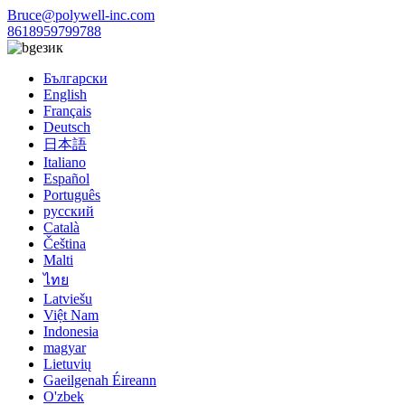
Bruce@polywell-inc.com
8618959799788
език
Български
English
Français
Deutsch
日本語
Italiano
Español
Português
русский
Català
Čeština
Malti
ไทย
Latviešu
Việt Nam
Indonesia
magyar
Lietuvių
Gaeilgenah Éireann
O'zbek