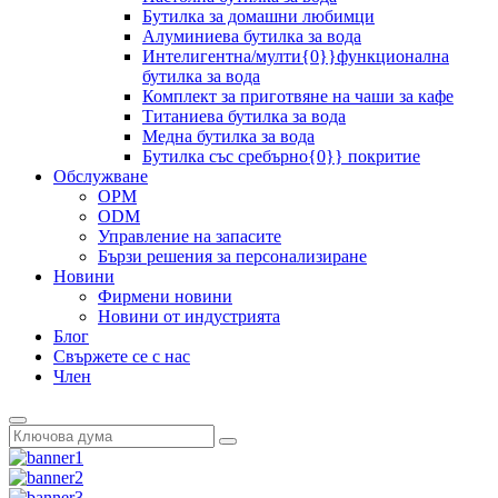
Бутилка за домашни любимци
Алуминиева бутилка за вода
Интелигентна/мулти{0}}функционална
бутилка за вода
Комплект за приготвяне на чаши за кафе
Титаниева бутилка за вода
Медна бутилка за вода
Бутилка със сребърно{0}} покритие
Обслужване
ОРМ
ODM
Управление на запасите
Бързи решения за персонализиране
Новини
Фирмени новини
Новини от индустрията
Блог
Свържете се с нас
Член