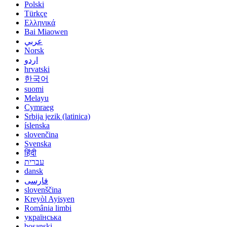
Polski
Türkçe
Ελληνικά
Bai Miaowen
عربي
Norsk
اردو
hrvatski
한국어
suomi
Melayu
Cymraeg
Srbija jezik (latinica)
íslenska
slovenčina
Svenska
हिंदी
עברית
dansk
فارسی
slovenščina
Kreyòl Ayisyen
România limbi
українська
bosanski